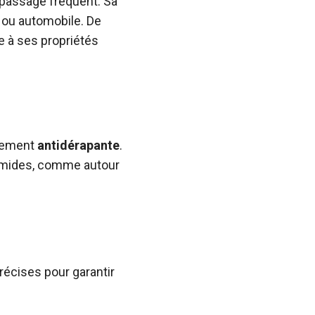
 passage fréquent. Sa
e ou automobile. De
e à ses propriétés
llement
antidérapante
.
 humides, comme autour
récises pour garantir