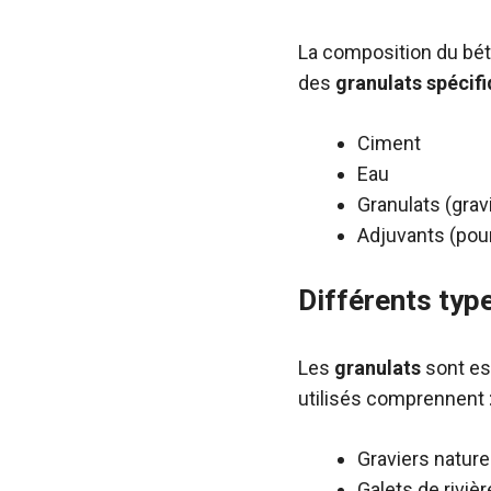
La composition du béto
des
granulats spécif
Ciment
Eau
Granulats (gravi
Adjuvants (pour
Différents type
Les
granulats
sont es
utilisés comprennent 
Graviers nature
Galets de rivièr