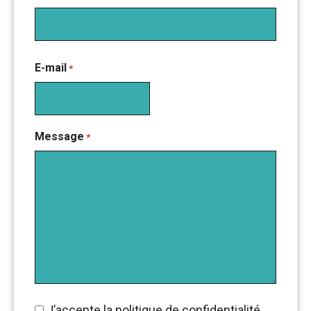
Prénom
E-mail
*
Message
*
RGPD
J’accepte la politique de confidentialité