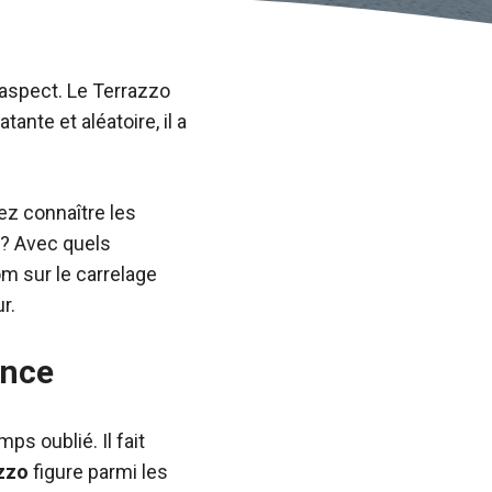
 aspect. Le Terrazzo
ante et aléatoire, il a
vez connaître les
 ? Avec quels
om sur le carrelage
r.
ance
s oublié. Il fait
zzo
figure parmi les