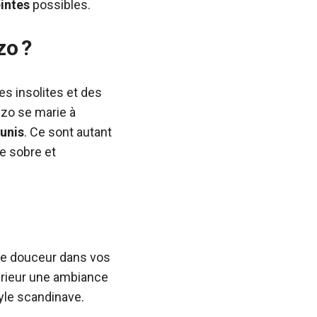
eintes
possibles.
zo ?
es insolites et des
zzo se marie à
unis
. Ce sont autant
ce sobre et
de douceur dans vos
térieur une ambiance
yle scandinave.