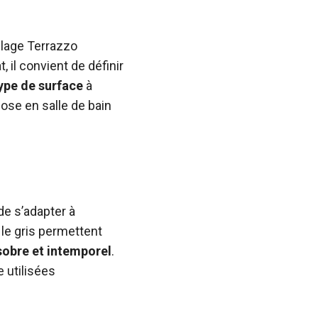
relage Terrazzo
 il convient de définir
ype de surface
à
pose en salle de bain
de s’adapter à
 le gris permettent
 sobre et intemporel
.
e utilisées