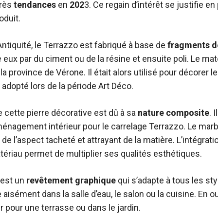
très
tendances
en
202
3. Ce regain d’intérêt se justifie en 
oduit.
’Antiquité, le Terrazzo est fabriqué à base de
fragments d
e eux par du ciment ou de la résine et ensuite poli. Le ma
 la province de Vérone. Il était alors utilisé pour décorer l
 adopté lors de la période Art Déco.
e cette pierre décorative est dû à sa
nature
composite
. 
énagement intérieur pour le carrelage Terrazzo. Le marbr
ne de l’aspect tacheté et attrayant de la matière. L’intégra
ériau permet de multiplier ses qualités esthétiques.
 est un
revêtement
graphique
qui s’adapte à tous les styl
 aisément dans la salle d’eau, le salon ou la cuisine. En o
ur pour une terrasse ou dans le jardin.