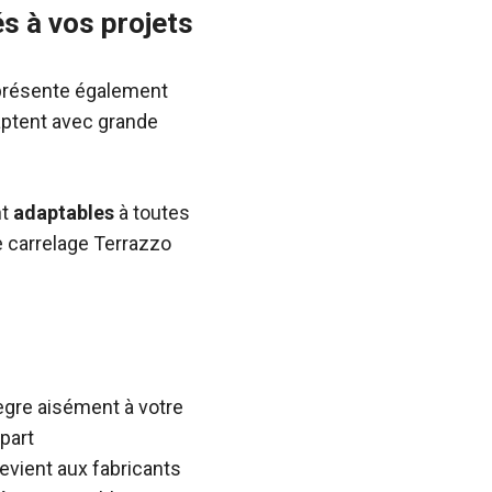
s à vos projets
 présente également
daptent avec grande
nt
adaptables
à toutes
le carrelage Terrazzo
tègre aisément à votre
upart
revient aux fabricants