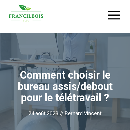
Aller
M
au
contenu
Comment choisir le
bureau assis/debout
pour le télétravail ?
24 août 2023
//
Bernard Vincent