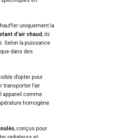
 chauffer uniquement la
stant d’air chaud
, ils
e. Selon la puissance
le que dans des
ossible d’opter pour
 transporter l’air
eul appareil comme
empérature homogène
anulés
, conçus pour
er radiateurs et