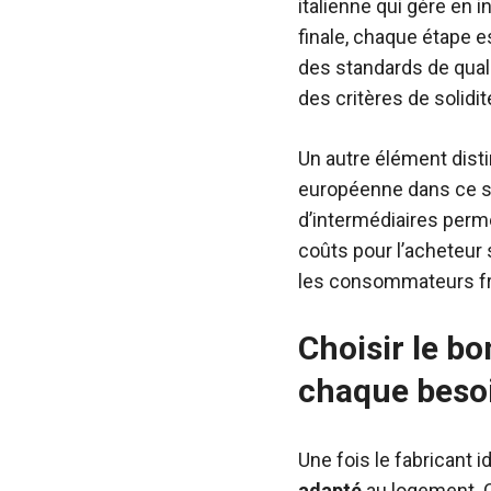
italienne qui gère en i
finale, chaque étape e
des standards de quali
des critères de solidité
Un autre élément dist
européenne dans ce se
d’intermédiaires perme
coûts pour l’acheteur
les consommateurs fra
Choisir le bo
chaque beso
Une fois le fabricant i
adapté
au logement. C