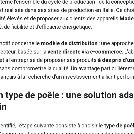
nterne l’ensemble du cycle de production : de la conceptio
st réalisée dans ses sites de production en Italie. Ce ch
té élevés et de proposer aux clients des appareils
Made 
, de fiabilité et d’efficacité énergétique.
inctif concerne le
modèle de distribution
: une approche 
cteur, basée sur la
vente directe via e-commerce
. L’
t à l’entreprise de proposer ses produits
à des prix d’us
 sans compromettre la qualité. Un avantage particulièrem
nçais à la recherche d’un investissement alliant perform
n type de poêle : une solution ad
in
dentifié, l’étape suivante consiste à choisir le
type de poêl
haque solution est conçue pour répondre à des besoins