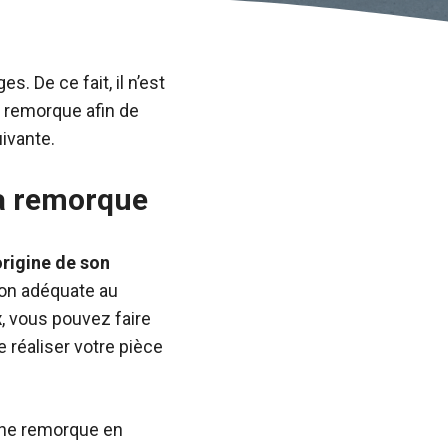
. De ce fait, il n’est
e remorque afin de
uivante.
la remorque
’origine de son
tion adéquate au
x
, vous pouvez faire
e réaliser votre pièce
d’une remorque en