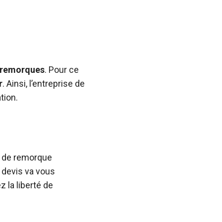
e remorques
. Pour ce
r
. Ainsi, l’entreprise de
tion.
on de remorque
e devis va vous
z la liberté de