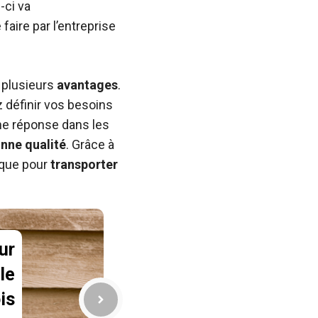
-ci va
 faire par l’entreprise
 plusieurs
avantages
.
 définir vos besoins
une réponse dans les
nne qualité
. Grâce à
ique pour
transporter
ur
 le
is