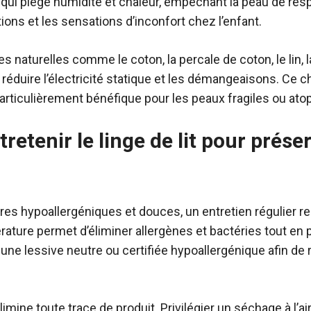
e qui piège humidité et chaleur, empêchant la peau de res
ations et les sensations d’inconfort chez l’enfant.
s naturelles comme le coton, la percale de coton, le lin, 
e réduire l’électricité statique et les démangeaisons. Ce c
articulièrement bénéfique pour les peaux fragiles ou ato
etenir le linge de lit pour prése
s hypoallergéniques et douces, un entretien régulier res
rature permet d’éliminer allergènes et bactéries tout en pr
r une lessive neutre ou certifiée hypoallergénique afin de 
mine toute trace de produit. Privilégier un séchage à l’air