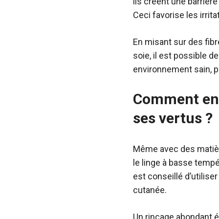
ils créent une barrièr
Ceci favorise les irrit
En misant sur des fibre
soie, il est possible d
environnement sain, p
Comment entr
ses vertus ?
Même avec des matière
le linge à basse tempé
est conseillé d’utilise
cutanée.
Un rinçage abondant éli