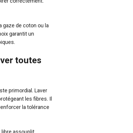
pirer correctement.
la gaze de coton ou la
hoix garantit un
piques.
rver toutes
te primordial. Laver
otégeant les fibres. Il
renforcer la tolérance
 libre assouplit