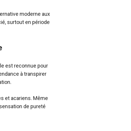
lternative moderne aux
ié, surtout en période
e
tale est reconnue pour
tendance à transpirer
ation.
ies et acariens. Même
sensation de pureté