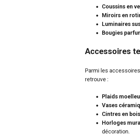
Coussins en ve
Miroirs en roti
Luminaires su
Bougies parf
Accessoires t
Parmi les accessoires
retrouve :
Plaids moelle
Vases cérami
Cintres en boi
Horloges mural
décoration.