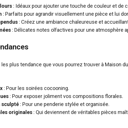
lours
: Idéaux pour ajouter une touche de couleur et de c
n
: Parfaits pour agrandir visuellement une pièce et lui do
spendus
: Créez une ambiance chaleureuse et accueillan
umées
: Délicates notes olfactives pour une atmosphère a
endances
 les plus tendance que vous pourrez trouver à Maison d
ux
: Pour les soirées cocooning.
ques
: Pour exposer joliment vos compositions florales.
s sculpté
: Pour une penderie stylée et organisée.
es originales
: Qui deviennent de véritables pièces maî