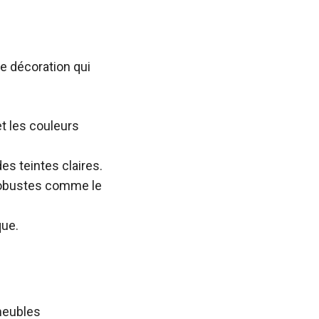
e décoration qui
et les couleurs
des teintes claires.
 robustes comme le
que.
meubles