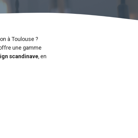
on à Toulouse ?
n offre une gamme
ign scandinave
, en