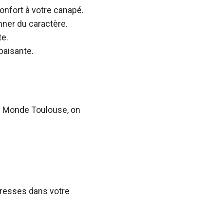
onfort à votre canapé.
nner du caractère.
te.
paisante.
u Monde Toulouse, on
tresses dans votre