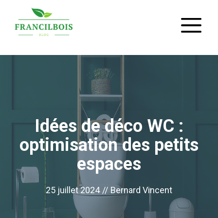
Aller
M
au
contenu
Idées de déco WC :
optimisation des petits
espaces
25 juillet 2024
//
Bernard Vincent