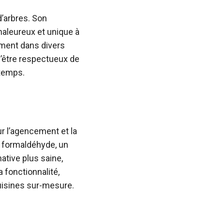
d’arbres. Son
haleureux et unique à
ement dans divers
 d’être respectueux de
 temps.
r l’agencement et la
u formaldéhyde, un
tive plus saine,
a fonctionnalité,
uisines sur-mesure.