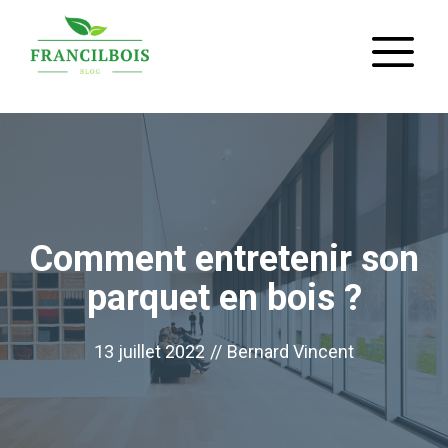
Aller
M
au
contenu
Comment entretenir son
parquet en bois ?
13 juillet 2022
//
Bernard Vincent