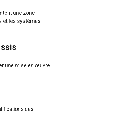
entent une zone
s et les systèmes
ussis
urer une mise en œuvre
lifications des