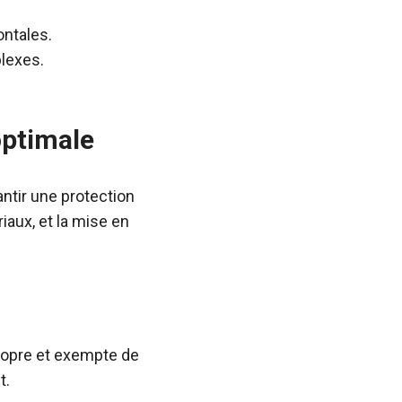
ontales.
lexes.
optimale
antir une protection
riaux, et la mise en
propre et exempte de
t.