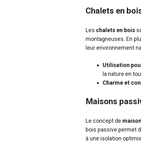
Chalets en boi
Les
chalets en bois
so
montagneuses. En plus 
leur environnement na
Utilisation pou
la nature en to
Charme et conf
Maisons passi
Le concept de
maison
bois passive permet d
à une isolation optimi