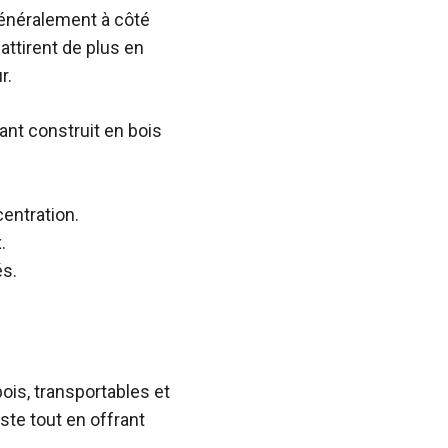
généralement à côté
attirent de plus en
r.
ant construit en bois
ncentration.
.
és.
ois, transportables et
te tout en offrant