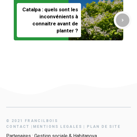
Catalpa : quels sont les
inconvénients à
connaitre avant de
planter ?
© 2021 FRANCILBOIS
CONTAC
T
|
MENTIONS LEGALES
|
PLAN DE SITE
Partenaires :
Gestion sociale
&
Habitanova