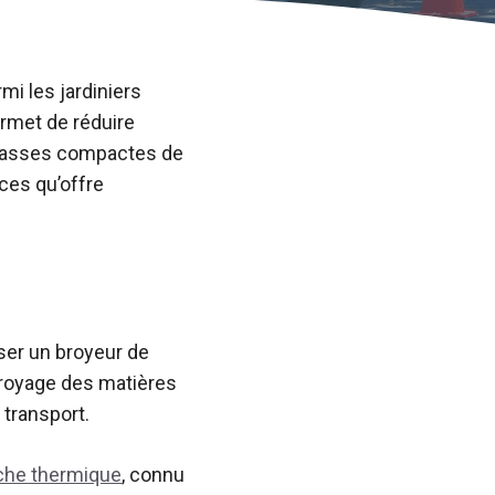
i les jardiniers
ermet de réduire
 masses compactes de
ces qu’offre
ser un broyeur de
 broyage des matières
 transport.
che thermique
, connu