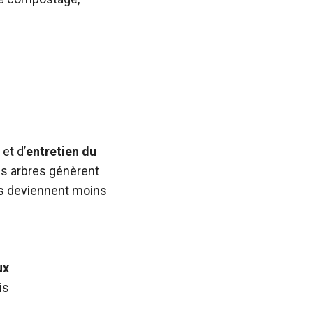
et d’
entretien du
des arbres génèrent
es deviennent moins
ux
is