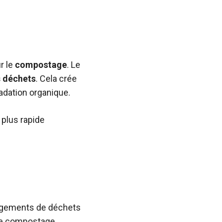
r le
compostage
. Le
s déchets
. Cela crée
adation organique.
 plus rapide
argements de déchets
 de compostage,