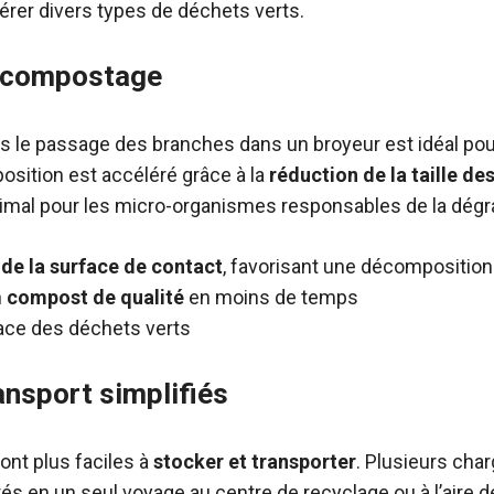
gérer divers types de déchets verts.
u compostage
 le passage des branches dans un broyeur est idéal pou
sition est accéléré grâce à la
réduction de la taille de
mal pour les micro-organismes responsables de la dégr
de la surface de contact
, favorisant une décomposition
n
compost de qualité
en moins de temps
icace des déchets verts
ansport simplifiés
ont plus faciles à
stocker et transporter
. Plusieurs ch
és en un seul voyage au centre de recyclage ou à l’aire