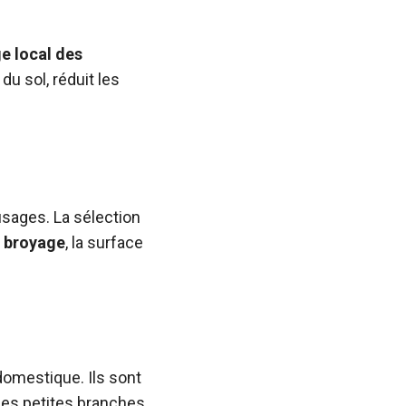
e local des
du sol, réduit les
usages. La sélection
 broyage
, la surface
domestique. Ils sont
 des petites branches